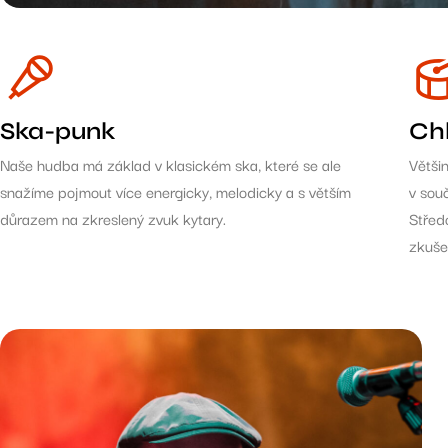
Ska-punk
Ch
Naše hudba má základ v klasickém ska, které se ale
Větši
snažíme pojmout více energicky, melodicky a s větším
v sou
důrazem na zkreslený zvuk kytary.
Střed
zkuše