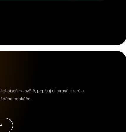
á píseň na světě, popisující strasti, které s
každého pankáče.