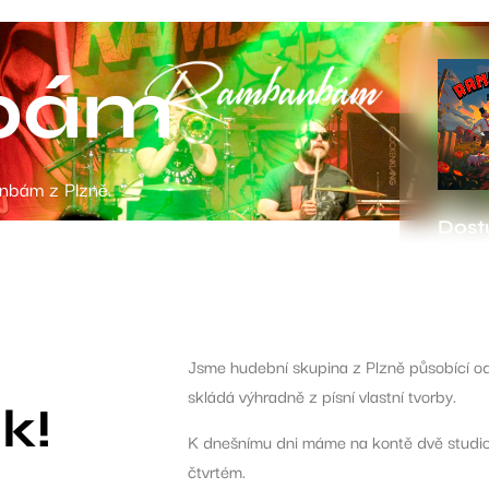
bám
anbám z Plzně.
Dost
Jsme hudební skupina z Plzně působící od 
skládá výhradně z písní vlastní tvorby.
k!
K dnešnímu dni máme na kontě dvě studio
čtvrtém.