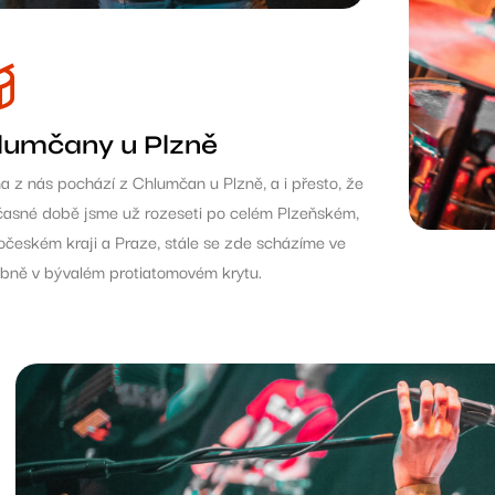
lumčany u Plzně
na z nás pochází z Chlumčan u Plzně, a i přesto, že
časné době jsme už rozeseti po celém Plzeňském,
očeském kraji a Praze, stále se zde scházíme ve
bně v bývalém protiatomovém krytu.