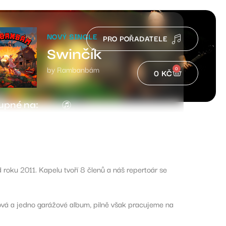
NOVÝ SINGLE
PRO POŘADATELE
Swinčík
by Rambanbám
0
0
KČ
upné na:
roku 2011. Kapelu tvoří 8 členů a náš repertoár se
vá a jedno garážové album, pilně však pracujeme na