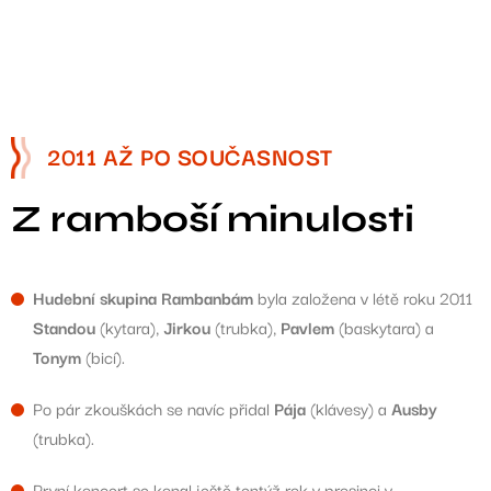
2011 AŽ PO SOUČASNOST
Z ramboší minulosti
Hudební skupina Rambanbám
byla založena v létě roku 2011
Standou
(kytara),
Jirkou
(trubka),
Pavlem
(baskytara) a
Tonym
(bicí).
Po pár zkouškách se navíc přidal
Pája
(klávesy) a
Ausby
(trubka).
První koncert se konal ještě tentýž rok v prosinci v