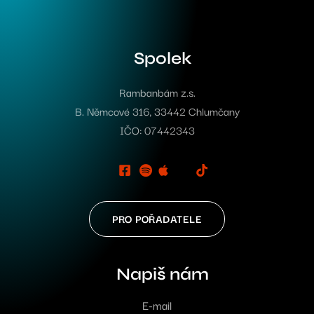
Spolek
Rambanbám z.s.
B. Němcové 316, 33442 Chlumčany
IČO: 07442343
PRO POŘADATELE
Napiš nám
E-mail