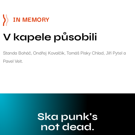
IN MEMORY
V kapele působili
Standa Boháč, Ondřej Kovalčík, Tomáš Pisky Chlad, Jiří Pytel a
Pavel Veit.
Ska punk's
not dead.