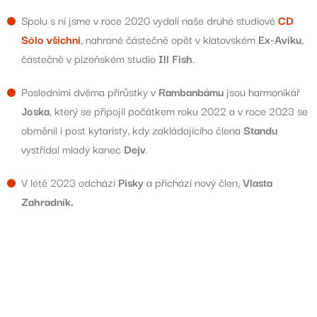
Spolu s ní jsme v roce 2020 vydali naše druhé studiové
CD
Sólo všichni
, nahrané částečně opět v klatovském
Ex-Aviku
,
částečně v plzeňském studio
Ill Fish
.
Posledními dvěma přírůstky v
Rambanbámu
jsou harmonikář
Joska
, který se připojil počátkem roku 2022 a v roce 2023 se
obměnil i post kytaristy, kdy zakládajícího člena
Standu
vystřídal mladý kanec
Dejv
.
V létě 2023 odchází
Pisky
a přichází nový člen,
Vlasta
Zahradník.