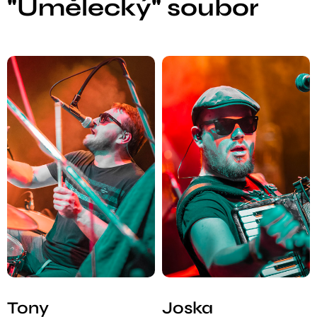
"Umělecký" soubor
Tony
Joska