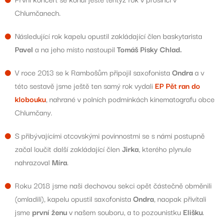
Chlumčanech.
Následující rok kapelu opustil zakládající člen baskytarista
Pavel
a na jeho místo nastoupil
Tomáš Pisky Chlad.
V roce 2013 se k Rambošům připojil saxofonista
Ondra
a v
této sestavě jsme ještě ten samý rok vydali
EP Pět ran do
klobouku
, nahrané v polních podmínkách kinematografu obce
Chlumčany.
S přibývajícími otcovskými povinnostmi se s námi postupně
začal loučit další zakládající člen
Jirka
, kterého plynule
nahrazoval
Míra
.
Roku 2018 jsme naši dechovou sekci opět částečně obměnili
(omladili), kapelu opustil saxofonista
Ondra
, naopak přivítali
jsme
první ženu
v našem souboru, a to pozounistku
Elišku
.