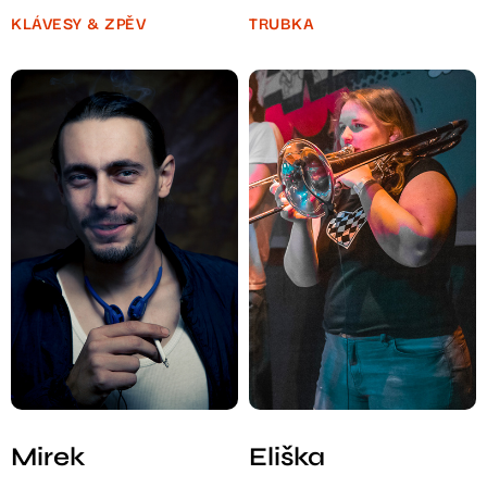
KLÁVESY & ZPĚV
TRUBKA
Mirek
Eliška